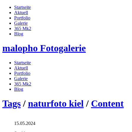
Startseite
Aktuell
Portfolio
Galerie
365 Mk2
Blog
malopho Fotogalerie
Startseite
Aktuell
Portfolio
Galerie
365 Mk2
Blog
Tags
/
naturfoto kiel
/
Content
15.05.2024