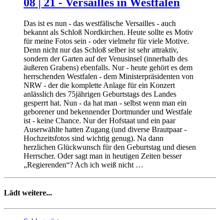
08 | 21 - Versailles in Westfalen
Das ist es nun - das westfälische Versailles - auch
bekannt als Schloß Nordkirchen. Heute sollte es Motiv
für meine Fotos sein - oder vielmehr für viele Motive.
Denn nicht nur das Schloß selber ist sehr attraktiv,
sondern der Garten auf der Venusinsel (innerhalb des
äußeren Grabens) ebenfalls. Nur - heute gehört es dem
herrschenden Westfalen - dem Ministerpräsidenten von
NRW - der die komplette Anlage für ein Konzert
anlässlich des 75jährigen Geburtstags des Landes
gesperrt hat. Nun - da hat man - selbst wenn man ein
geborener und bekennender Dortmunder und Westfale
ist - keine Chance. Nur der Hofstaat und ein paar
Auserwählte hatten Zugang (und diverse Brautpaar -
Hochzeitsfotos sind wichtig genug). Na dann
herzlichen Glückwunsch für den Geburtstag und diesen
Herrscher. Oder sagt man in heutigen Zeiten besser
„Regierenden“? Ach ich weiß nicht …
Lädt weitere...