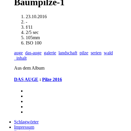
Baumpilze-1
23.10.2016
-
f/11
2/5 sec
105mm
ISO 100
auge
das-auge
galerie
landschaft
pilze
serien
wald
_inhalt
Aus dem Album
DAS AUGE
:
Pilze 2016
Schlagwörter
Impressum