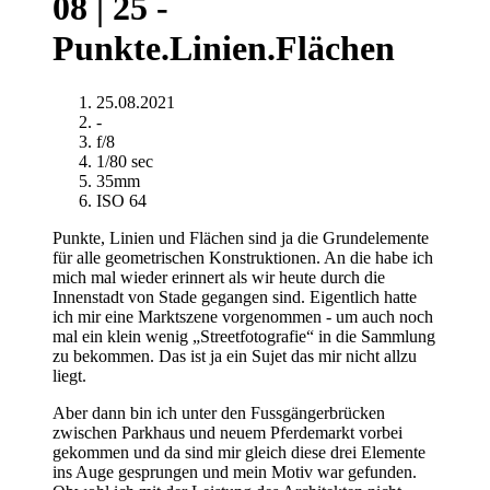
08 | 25 -
Punkte.Linien.Flächen
25.08.2021
-
f/8
1/80 sec
35mm
ISO 64
Punkte, Linien und Flächen sind ja die Grundelemente
für alle geometrischen Konstruktionen. An die habe ich
mich mal wieder erinnert als wir heute durch die
Innenstadt von Stade gegangen sind. Eigentlich hatte
ich mir eine Marktszene vorgenommen - um auch noch
mal ein klein wenig „Streetfotografie“ in die Sammlung
zu bekommen. Das ist ja ein Sujet das mir nicht allzu
liegt.
Aber dann bin ich unter den Fussgängerbrücken
zwischen Parkhaus und neuem Pferdemarkt vorbei
gekommen und da sind mir gleich diese drei Elemente
ins Auge gesprungen und mein Motiv war gefunden.