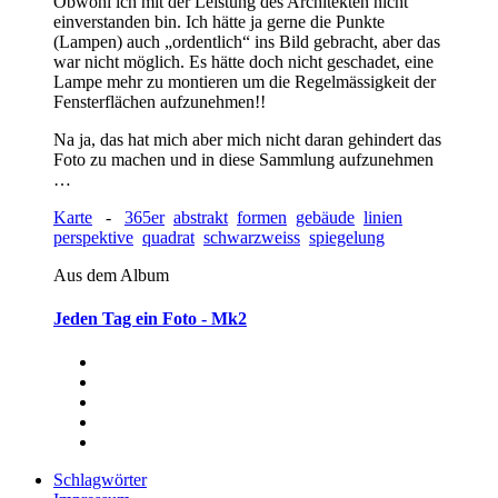
Obwohl ich mit der Leistung des Architekten nicht
einverstanden bin. Ich hätte ja gerne die Punkte
(Lampen) auch „ordentlich“ ins Bild gebracht, aber das
war nicht möglich. Es hätte doch nicht geschadet, eine
Lampe mehr zu montieren um die Regelmässigkeit der
Fensterflächen aufzunehmen!!
Na ja, das hat mich aber mich nicht daran gehindert das
Foto zu machen und in diese Sammlung aufzunehmen
…
Karte
-
365er
abstrakt
formen
gebäude
linien
perspektive
quadrat
schwarzweiss
spiegelung
Aus dem Album
Jeden Tag ein Foto - Mk2
Schlagwörter