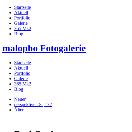
Startseite
Aktuell
Portfolio
Galerie
365 Mk2
Blog
malopho Fotogalerie
Startseite
Aktuell
Portfolio
Galerie
365 Mk2
Blog
Neuer
perspektive - 8 | 172
Älter