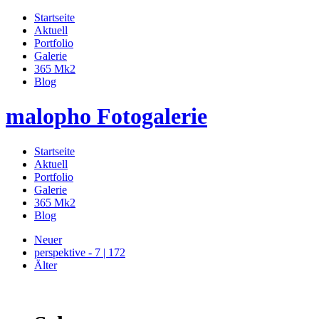
Startseite
Aktuell
Portfolio
Galerie
365 Mk2
Blog
malopho Fotogalerie
Startseite
Aktuell
Portfolio
Galerie
365 Mk2
Blog
Neuer
perspektive - 7 | 172
Älter