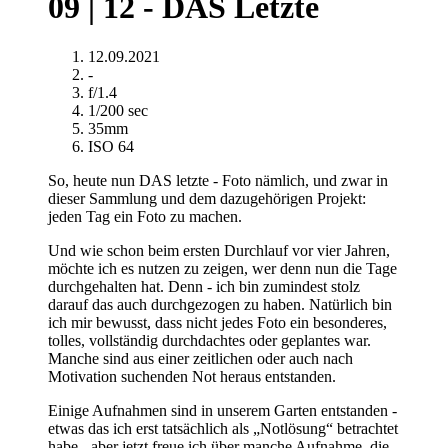
09 | 12 - DAS Letzte
12.09.2021
-
f/1.4
1/200 sec
35mm
ISO 64
So, heute nun DAS letzte - Foto nämlich, und zwar in
dieser Sammlung und dem dazugehörigen Projekt:
jeden Tag ein Foto zu machen.
Und wie schon beim ersten Durchlauf vor vier Jahren,
möchte ich es nutzen zu zeigen, wer denn nun die Tage
durchgehalten hat. Denn - ich bin zumindest stolz
darauf das auch durchgezogen zu haben. Natürlich bin
ich mir bewusst, dass nicht jedes Foto ein besonderes,
tolles, vollständig durchdachtes oder geplantes war.
Manche sind aus einer zeitlichen oder auch nach
Motivation suchenden Not heraus entstanden.
Einige Aufnahmen sind in unserem Garten entstanden -
etwas das ich erst tatsächlich als „Notlösung“ betrachtet
habe - aber jetzt freue ich über manche Aufnahme, die