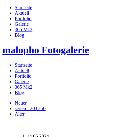
Startseite
Aktuell
Portfolio
Galerie
365 Mk2
Blog
malopho Fotogalerie
Startseite
Aktuell
Portfolio
Galerie
365 Mk2
Blog
Neuer
serien - 20 | 250
Älter
14.05.2024