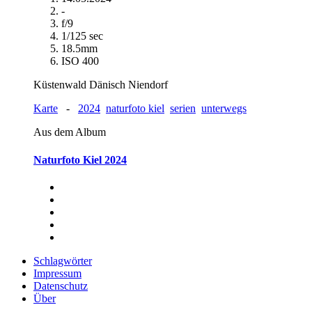
-
f/9
1/125 sec
18.5mm
ISO 400
Küstenwald Dänisch Niendorf
Karte
-
2024
naturfoto kiel
serien
unterwegs
Aus dem Album
Naturfoto Kiel 2024
Schlagwörter
Impressum
Datenschutz
Über