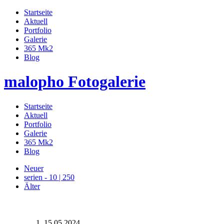
Startseite
Aktuell
Portfolio
Galerie
365 Mk2
Blog
malopho Fotogalerie
Startseite
Aktuell
Portfolio
Galerie
365 Mk2
Blog
Neuer
serien - 10 | 250
Älter
15.05.2024