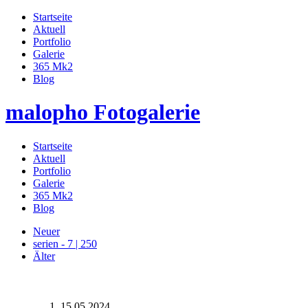
Startseite
Aktuell
Portfolio
Galerie
365 Mk2
Blog
malopho Fotogalerie
Startseite
Aktuell
Portfolio
Galerie
365 Mk2
Blog
Neuer
serien - 7 | 250
Älter
15.05.2024