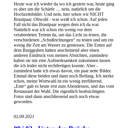
Heute war ich wieder da wo ich gestern war, heute ging
es aber um die Schärfe … nein, natürlich um die
Hochzeitsbilder. Und nein, hier sehen wir NICHT
Brautpaar. Obwohl - was weiß ich schon. Auf jeden
Fall nicht das Brautpaar wegen dem ich da war.
Natürlich war ich schon ein wenig vor dem
verabredeten Termin da, um das Licht zu testen, die
verschiedenen „Schußrichtungen“ zu testen und um ein
wenig die Zeit am Wasser zu geniessen. Die Enten auf
dem Burggraben hatten anscheinend aber einen
anderen Eindruck von meinen Absichten, zumindest
haben sie mir eine Aufmerksamkeit zukommen lassen
die ich leider nicht rechtfertigen konnte. Aber -
zumindest hatte ich etwas davon, ein paar nette Bilder.
Einmal diese beiden und dann noch Beifang. Ich merke
schon, meine Wortwahl ist ein wenig irreführend.
„Ente“ gab es heute erst zum Abendessen, und das vom
Restaurant der Wahl. Die eigentlich beabsichtigten
Fotos sind dann anschliessend auch noch etwas
geworden.
02.09.2021