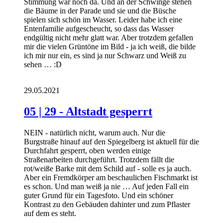
Stimmung war noch da. Und an der Schwinge stehen
die Bäume in der Parade und sie und die Büsche
spielen sich schön im Wasser. Leider habe ich eine
Entenfamilie aufgescheucht, so dass das Wasser
endgültig nicht mehr glatt war. Aber trotzdem gefallen
mir die vielen Grüntöne im Bild - ja ich weiß, die bilde
ich mir nur ein, es sind ja nur Schwarz und Weiß zu
sehen … :D
29.05.2021
05 | 29 - Altstadt gesperrt
NEIN - natürlich nicht, warum auch. Nur die
Burgstraße hinauf auf den Spiegelberg ist aktuell für die
Durchfahrt gesperrt, oben werden einige
Straßenarbeiten durchgeführt. Trotzdem fällt die
rot/weiße Barke mit dem Schild auf - solle es ja auch.
Aber ein Fremdkörper am beschaulichen Fischmarkt ist
es schon. Und man weiß ja nie … Auf jeden Fall ein
guter Grund für ein Tagesfoto. Und ein schöner
Kontrast zu den Gebäuden dahinter und zum Pflaster
auf dem es steht.