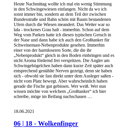
Heute Nachmittag wollte ich mal ein wenig Stimmung
in den Schwingewiesen einfangen. Nicht da wo ich
sonst immer bin, sondern an dem Teil der zwischen
Bundesstraße und Bahn schön mit Baum bestandenen
Ufern durch die Wiesen meandert. Das Wetter war so
lala - trockenes Grau halt - immerhin. Schon auf dem
Weg vom Parken hatte ich diesen typischen Geruch in
der Nase und dann habe ich auch den Großtanker für
Schweinemast-Nebenprodukte gesehen. Immerhin
einer von der harmloseren Sorte, die die ihr
„Nebenprodukt“ gleich in den Boden einbringen und es
nicht Aroma fördernd frei verspritzen. Die Angler am
Schwingebögelchen haben dann kurze Zeit später auch
entsprechend gestählte Nerven gezeigt, denn sie haben
sich - obwohl sie fast direkt unter dem Ausleger saßen -
nicht vom Platz bewegt. Aber wahrscheinlich haben
gerade die Fische gut gebissen. Wer weiß. Wer nun
wissen möchte von welchem „Großtanker“ ich hier
schreibe, möge im Beifang nachschauen …
18.06.2021
06 | 18 - Wolkenfinger