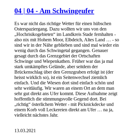
04 | 04 - Am Schwingeufer
Es war nicht das richtige Wetter für einen hübschen
Osterspaziergang. Dazu wollten wir uns von den
„Hochrisikogebieten“ im Landkreis Stade fernhalten -
also nix mit Hohem Moor, Elbdeich, Altes Land … - so
sind wir in der Nähe geblieben und sind mal wieder ein
wenig durch das Schwingetal gegangen. Genauer
gesagt durch das Grenzgebiet der Ortschaften
Schwinge und Wiepenkathen. Früher war das ja mal
stark umkämpftes Gelände, aber seitdem der
Brückenschlag über den Grenzgraben erfolgt ist (der
heisst wirklich so), ist ein Seitenwechsel ziemlich
einfach. Und die Wiesen dort sind einfach schön und
sehr weitläufig. Wir waren an einem Ort an dem man
sehr gut direkt ans Ufer kommt. Diese Aufnahme zeigt
hoffentlich die stimmungsvolle Gegend dort. Bei
„richtig“ österlichem Wetter - mit Picknickdecke und
einem Korb voll Leckereien direkt am Ufer … na ja,
vielleicht nächstes Jahr.
13.03.2021