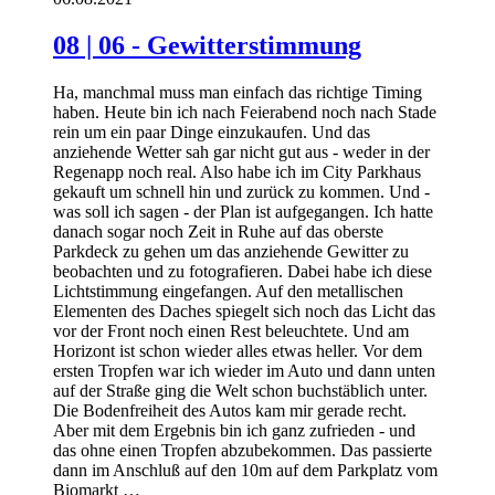
08 | 06 - Gewitterstimmung
Ha, manchmal muss man einfach das richtige Timing
haben. Heute bin ich nach Feierabend noch nach Stade
rein um ein paar Dinge einzukaufen. Und das
anziehende Wetter sah gar nicht gut aus - weder in der
Regenapp noch real. Also habe ich im City Parkhaus
gekauft um schnell hin und zurück zu kommen. Und -
was soll ich sagen - der Plan ist aufgegangen. Ich hatte
danach sogar noch Zeit in Ruhe auf das oberste
Parkdeck zu gehen um das anziehende Gewitter zu
beobachten und zu fotografieren. Dabei habe ich diese
Lichtstimmung eingefangen. Auf den metallischen
Elementen des Daches spiegelt sich noch das Licht das
vor der Front noch einen Rest beleuchtete. Und am
Horizont ist schon wieder alles etwas heller. Vor dem
ersten Tropfen war ich wieder im Auto und dann unten
auf der Straße ging die Welt schon buchstäblich unter.
Die Bodenfreiheit des Autos kam mir gerade recht.
Aber mit dem Ergebnis bin ich ganz zufrieden - und
das ohne einen Tropfen abzubekommen. Das passierte
dann im Anschluß auf den 10m auf dem Parkplatz vom
Biomarkt …