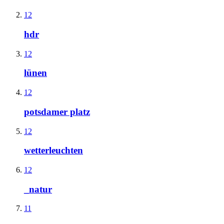
12
hdr
12
lünen
12
potsdamer platz
12
wetterleuchten
12
_natur
11