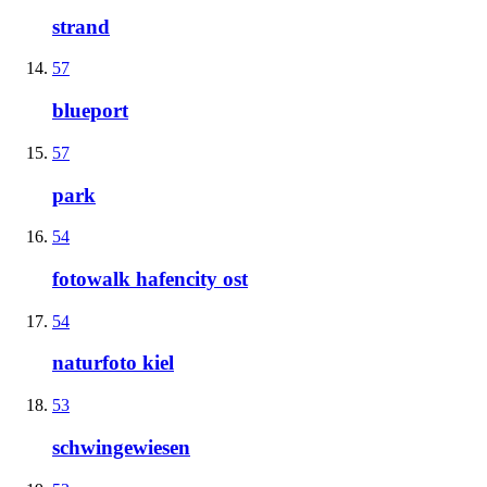
strand
57
blueport
57
park
54
fotowalk hafencity ost
54
naturfoto kiel
53
schwingewiesen