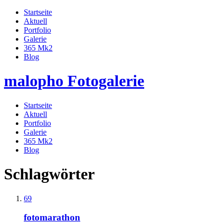
Startseite
Aktuell
Portfolio
Galerie
365 Mk2
Blog
malopho Fotogalerie
Startseite
Aktuell
Portfolio
Galerie
365 Mk2
Blog
Schlagwörter
69
fotomarathon