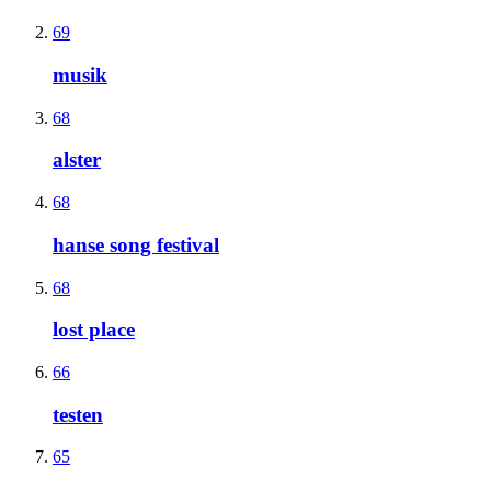
69
musik
68
alster
68
hanse song festival
68
lost place
66
testen
65