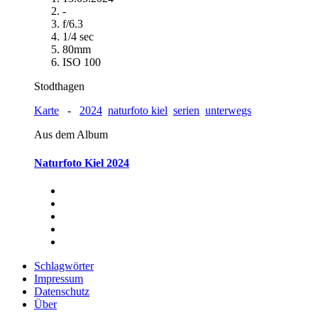
-
f/6.3
1/4 sec
80mm
ISO 100
Stodthagen
Karte
-
2024
naturfoto kiel
serien
unterwegs
Aus dem Album
Naturfoto Kiel 2024
Schlagwörter
Impressum
Datenschutz
Über