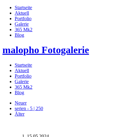
Startseite
Aktuell
Portfolio
Galerie
365 Mk2
Blog
malopho Fotogalerie
Startseite
Aktuell
Portfolio
Galerie
365 Mk2
Blog
Neuer
serien - 5 | 250
Älter
15.05.2024