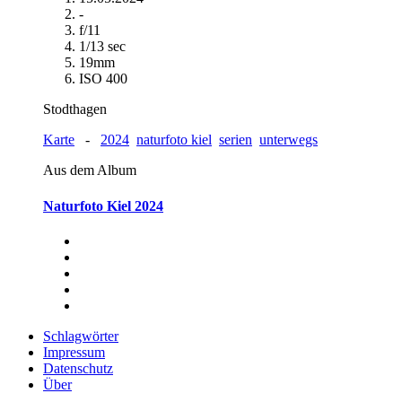
-
f/11
1/13 sec
19mm
ISO 400
Stodthagen
Karte
-
2024
naturfoto kiel
serien
unterwegs
Aus dem Album
Naturfoto Kiel 2024
Schlagwörter
Impressum
Datenschutz
Über