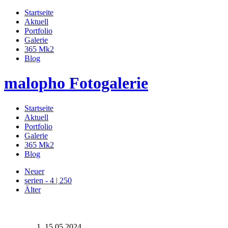
Startseite
Aktuell
Portfolio
Galerie
365 Mk2
Blog
malopho Fotogalerie
Startseite
Aktuell
Portfolio
Galerie
365 Mk2
Blog
Neuer
serien - 4 | 250
Älter
15.05.2024