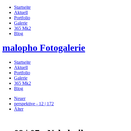
Startseite
Aktuell
Portfolio
Galerie
365 Mk2
Blog
malopho Fotogalerie
Startseite
Aktuell
Portfolio
Galerie
365 Mk2
Blog
Neuer
perspektive - 12 | 172
Älter