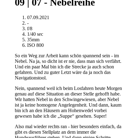
09 | 07 - Nebelreihe
07.09.2021
-
f/8
1/40 sec
35mm
ISO 800
So ein Weg zur Arbeit kann schön spannend sein - im
Nebel. Na ja, so dicht ist er nie, dass man sich verfährt.
Und ein paar Mal bin ich die Strecke ja auch schon
gefahren. Und zu guter Letzt wäre da ja noch das
Navigationstool.
Nein, spannend weil ich beim Losfahren heute Morgen
genau auf diese Situation an dieser Stelle gehofft habe.
Wir hatten Nebel in den Schwingewiesen, aber Nebel
ist ja keine homogene Angelegenheit. Und dann, kaum
bin ich an den Häusern am Hohenwedel vorbei
gewesen habe ich die „Suppe“ gesehen. Super!
Also mal wieder rechts ran - hier besonders einfach, da
gibt es diesen Stellplatz an dem immer die
Hundeausführer stehen. Und dann einige Schritte