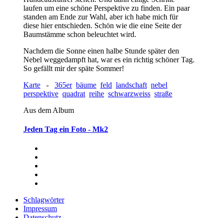
laufen um eine schöne Perspektive zu finden. Ein paar
standen am Ende zur Wahl, aber ich habe mich für
diese hier entschieden. Schön wie die eine Seite der
Baumstämme schon beleuchtet wird.
Nachdem die Sonne einen halbe Stunde später den
Nebel weggedampft hat, war es ein richtig schöner Tag.
So gefällt mir der späte Sommer!
Karte
-
365er
bäume
feld
landschaft
nebel
perspektive
quadrat
reihe
schwarzweiss
straße
Aus dem Album
Jeden Tag ein Foto - Mk2
Schlagwörter
Impressum
Datenschutz